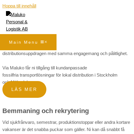
Hoppa till innehåll
Tjänster
Transport
Det finns inga logistikbehov som inte går att lösa!
Självklart hanterar Maluko Personal & Logistik de små
Main Menu
engångsleveranserna och de större löpande
distributionsuppdragen med samma engagemang och pålitlighet.
Via Maluko får ni tillgång till kundanpassade
fossilfria transportlösningar för lokal distribution i Stockholm
och Mälardalen.
LÄS MER
Bemmaning och rekrytering
Vid sjukfrånvaro, semestrar, produktionstoppar eller andra kortare
vakanser är det snabba puckar som gäller. Ni kan då snabbt få