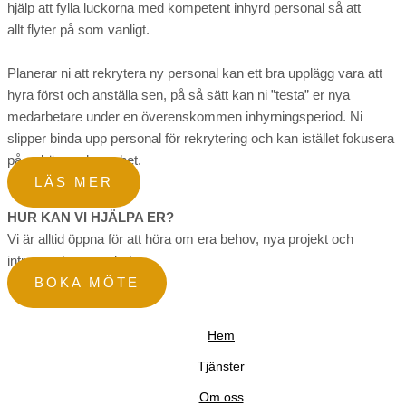
hjälp att fylla luckorna med kompetent inhyrd personal så att
allt flyter på som vanligt.
Planerar ni att rekrytera ny personal kan ett bra upplägg vara att
hyra först och anställa sen, på så sätt kan ni ”testa” er nya
medarbetare under en överenskommen inhyrningsperiod. Ni
slipper binda upp personal för rekrytering och kan istället fokusera
på er kärnverksamhet.
LÄS MER
HUR KAN VI HJÄLPA ER?
Vi är alltid öppna för att höra om era behov, nya projekt och
intressanta samarbeten.
BOKA MÖTE
Hem
Tjänster
Om oss